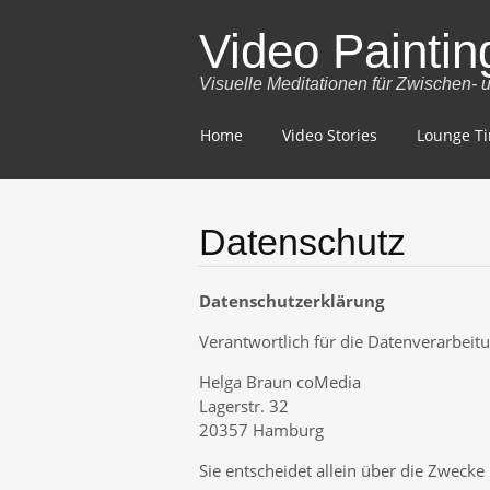
Video Paintin
Visuelle Meditationen für Zwischen-
Skip
Home
Video Stories
Lounge T
to
content
Datenschutz
Datenschutzerklärung
Verantwortlich für die Datenverarbeitu
Helga Braun coMedia
Lagerstr. 32
20357 Hamburg
Sie entscheidet allein über die Zweck