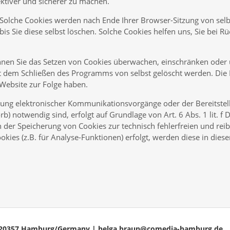
ektiver und sicherer zu machen.
” Solche Cookies werden nach Ende Ihrer Browser-Sitzung von selb
is Sie diese selbst löschen. Solche Cookies helfen uns, Sie bei R
n Sie das Setzen von Cookies überwachen, einschränken oder u
it dem Schließen des Programms von selbst gelöscht werden. Die
 Website zur Folge haben.
bung elektronischer Kommunikationsvorgänge oder der Bereitstel
) notwendig sind, erfolgt auf Grundlage von Art. 6 Abs. 1 lit. f
n der Speicherung von Cookies zur technisch fehlerfreien und rei
okies (z.B. für Analyse-Funktionen) erfolgt, werden diese in dies
32, 20357 Hamburg/Germany | helga.braun@comedia-hamburg.de