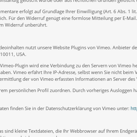
 vollständig gelöscht wurde oder aus rechtlichen Gründen gelösch
ntare erfolgt auf Grundlage Ihrer Einwilligung (Art. 6 Abs. 1 lit.
glich. Für den Widerruf genügt eine formlose Mitteilung per E-Mail
m Widerruf unberührt.
deoinhalten nutzt unsere Website Plugins von Vimeo. Anbieter des
 10011, USA.
m Vimeo-Plugin wird eine Verbindung zu den Servern von Vimeo her
aben. Vimeo erfährt Ihre IP-Adresse, selbst wenn Sie nicht beim 
Übermittlung der von Vimeo erfassten Informationen an Server des
hrem persönlichen Profil zuordnen. Durch vorheriges Ausloggen ha
ten finden Sie in der Datenschutzerklärung von Vimeo unter:
ht
 sind kleine Textdateien, die Ihr Webbrowser auf Ihrem Endgerät